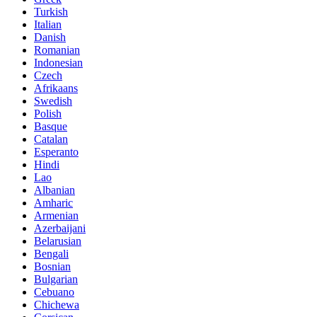
Turkish
Italian
Danish
Romanian
Indonesian
Czech
Afrikaans
Swedish
Polish
Basque
Catalan
Esperanto
Hindi
Lao
Albanian
Amharic
Armenian
Azerbaijani
Belarusian
Bengali
Bosnian
Bulgarian
Cebuano
Chichewa