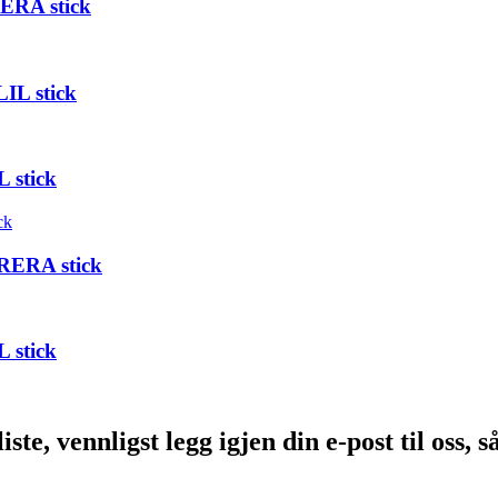
ERA stick
IL stick
 stick
RERA stick
 stick
te, vennligst legg igjen din e-post til oss, s