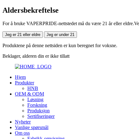
Aldersbekreftelse
For å bruke VAPERPRIDE-nettstedet må du være 21 år eller eldre.Vennl
Jeg er 21 eller eldre
Jeg er under 21
Produktene på denne nettsiden er kun beregnet for voksne.
Beklager, alderen din er ikke tillatt
Hjem
Produkter
HNB
OEM & ODM
Løsning
Forskning
Produksjon
Sertifiseringer
Nyheter
Vanlige spørsmål
Om oss
Fabrikk-omvisning