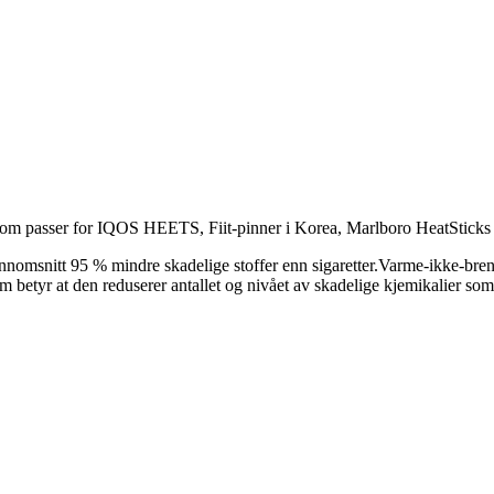
 passer for IQOS HEETS, Fiit-pinner i Korea, Marlboro HeatSticks og
nnomsnitt 95 % mindre skadelige stoffer enn sigaretter.Varme-ikke-brenn
m betyr at den reduserer antallet og nivået av skadelige kjemikalier so