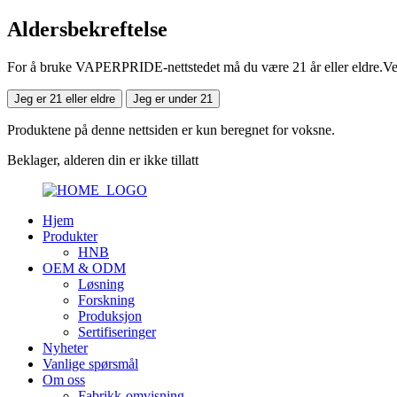
Aldersbekreftelse
For å bruke VAPERPRIDE-nettstedet må du være 21 år eller eldre.Vennl
Jeg er 21 eller eldre
Jeg er under 21
Produktene på denne nettsiden er kun beregnet for voksne.
Beklager, alderen din er ikke tillatt
Hjem
Produkter
HNB
OEM & ODM
Løsning
Forskning
Produksjon
Sertifiseringer
Nyheter
Vanlige spørsmål
Om oss
Fabrikk-omvisning