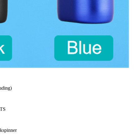
lading)
ETS
kkspinner