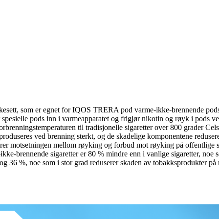
kesett, som er egnet for IQOS TRERA pod varme-ikke-brennende pods.Va
spesielle pods inn i varmeapparatet og frigjør nikotin og røyk i pods 
orbrenningstemperaturen til tradisjonelle sigaretter over 800 grader Ce
produseres ved brenning sterkt, og de skadelige komponentene redusere
erer motsetningen mellom røyking og forbud mot røyking på offentlige sted
me-ikke-brennende sigaretter er 80 % mindre enn i vanlige sigaretter, n
g 36 %, noe som i stor grad reduserer skaden av tobakksprodukter på m