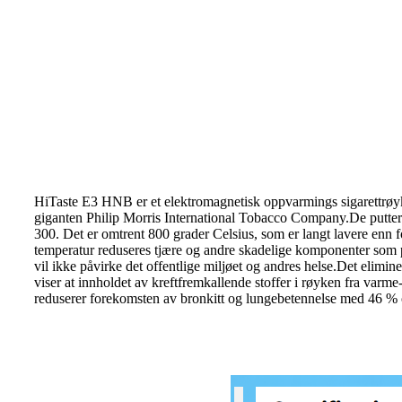
HiTaste E3 HNB er et elektromagnetisk oppvarmings sigarettrøy
giganten Philip Morris International Tobacco Company.De putter 
300. Det er omtrent 800 grader Celsius, som er langt lavere enn f
temperatur reduseres tjære og andre skadelige komponenter som 
vil ikke påvirke det offentlige miljøet og andres helse.Det elimin
viser at innholdet av kreftfremkallende stoffer i røyken fra var
reduserer forekomsten av bronkitt og lungebetennelse med 46 % o