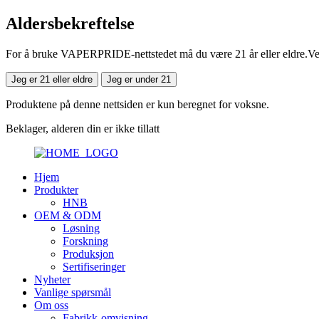
Aldersbekreftelse
For å bruke VAPERPRIDE-nettstedet må du være 21 år eller eldre.Vennl
Jeg er 21 eller eldre
Jeg er under 21
Produktene på denne nettsiden er kun beregnet for voksne.
Beklager, alderen din er ikke tillatt
Hjem
Produkter
HNB
OEM & ODM
Løsning
Forskning
Produksjon
Sertifiseringer
Nyheter
Vanlige spørsmål
Om oss
Fabrikk-omvisning