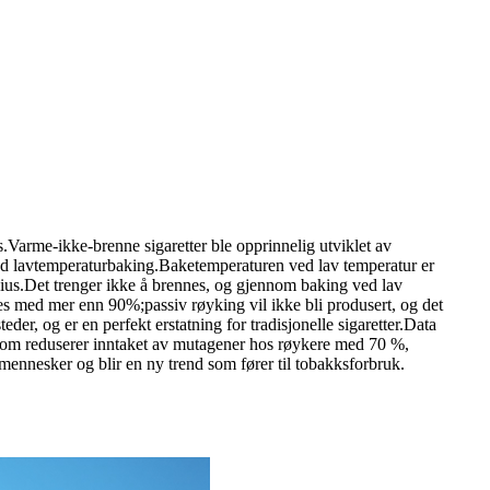
rme-ikke-brenne sigaretter ble opprinnelig utviklet av
ved lavtemperaturbaking.Baketemperaturen ved lav temperatur er
lsius.Det trenger ikke å brennes, og gjennom baking ved lav
s med mer enn 90%;passiv røyking vil ikke bli produsert, og det
er, og er en perfekt erstatning for tradisjonelle sigaretter.Data
oe som reduserer inntaket av mutagener hos røykere med 70 %,
ennesker og blir en ny trend som fører til tobakksforbruk.